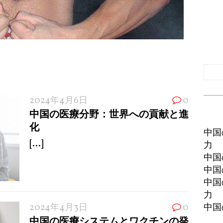
2024年4月6日
0
中国の医療分野：世界への貢献と進
化
中国
[...]
力
中国
中国
中国
力
2024年4月3日
0
中国
中国の医療システムとワクチンの発