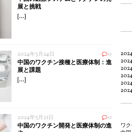
展と挑戦
[...]
202
2024年3月24日
0
202
中国のワクチン接種と医療体制：進
202
展と課題
202
[...]
202
202
2024年3月21日
0
中国のワクチン開発と医療体制の進
ワク