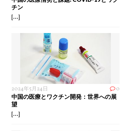
チン
[...]
2024年5月24日
0
中国の医療とワクチン開発：世界への展
望
[...]