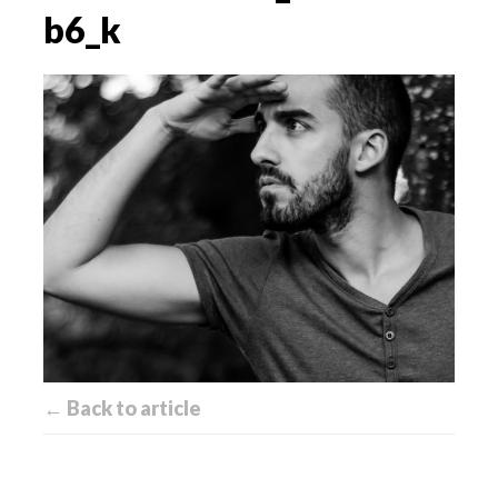
b6_k
← Back to article